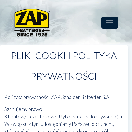
Skip
to
main
content
PLIKI COOKI I POLITYKA
PRYWATNOŚCI
Polityka prywatności ZAP Sznajder Batterien S.A.
Szanujemy prawo
Klientów/Uczestników/Użytkowników do prywatności.
W związku z tym udostępniamy Państwu dokument,
który wyjaśnia najważniejsze zasady oraz sposób