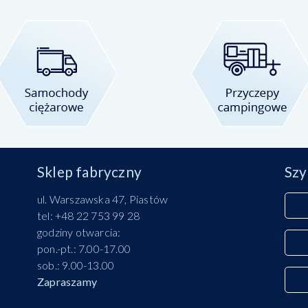
Sklep fabryczny
Szy
ul. Warszawska 47, Piastów
tel: +48 22 753 99 28
godziny otwarcia:
pon.-pt.: 7.00-17.00
sob.: 9.00-13.00
Zapraszamy