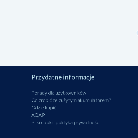
Przydatne informacje
Porady dla użytkowników
Co zrobić ze zużytym akumulatorem?
Gdzie kupić
AQAP
Pliki cooki i polityka prywatności