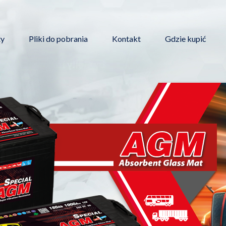
Przejdź
do
treści
ty
Pliki do pobrania
Kontakt
Gdzie kupić
gacja