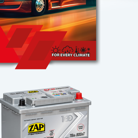
bierz
odukt