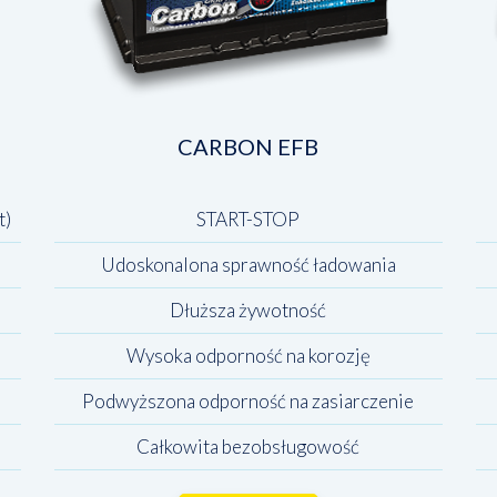
CARBON EFB
t)
START-STOP
Udoskonalona sprawność ładowania
Dłuższa żywotność
Wysoka odporność na korozję
Podwyższona odporność na zasiarczenie
Całkowita bezobsługowość