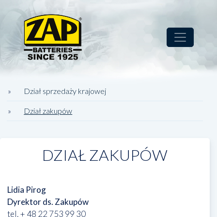
Przejdź
do
treści
Main navigation
Dział sprzedaży krajowej
Dział zakupów
DZIAŁ ZAKUPÓW
Lidia Pirog
Dyrektor ds. Zakupów
tel. + 48 22 753 99 30